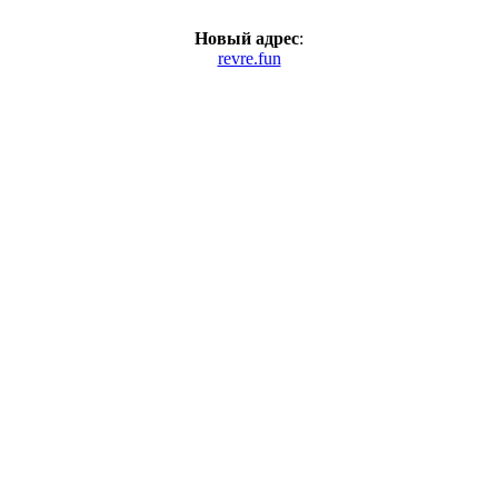
Новый адрес
:
revre.fun