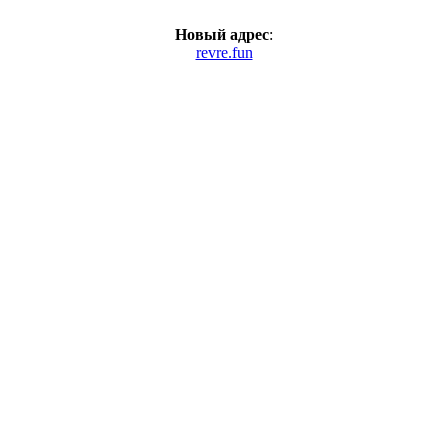
Новый адрес
:
revre.fun