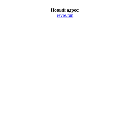
Новый адрес
:
revre.fun